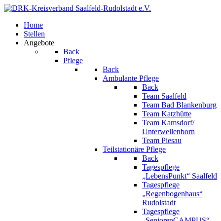
Home
Stellen
Angebote
Back
Pflege
Back
Ambulante Pflege
Back
Team Saalfeld
Team Bad Blankenburg
Team Katzhütte
Team Kamsdorf/
Unterwellenborn
Team Piesau
Teilstationäre Pflege
Back
Tagespflege
„LebensPunkt“ Saalfeld
Tagespflege
„Regenbogenhaus“
Rudolstadt
Tagespflege
„SeniorenCAMPUS“