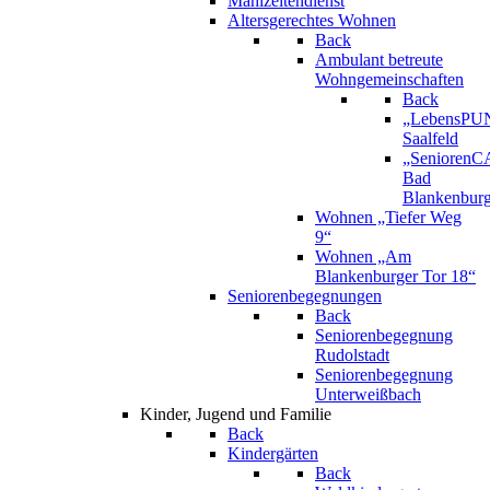
Mahlzeitendienst
Altersgerechtes Wohnen
Back
Ambulant betreute
Wohngemeinschaften
Back
„LebensPU
Saalfeld
„Senioren
Bad
Blankenbur
Wohnen „Tiefer Weg
9“
Wohnen „Am
Blankenburger Tor 18“
Seniorenbegegnungen
Back
Seniorenbegegnung
Rudolstadt
Seniorenbegegnung
Unterweißbach
Kinder, Jugend und Familie
Back
Kindergärten
Back