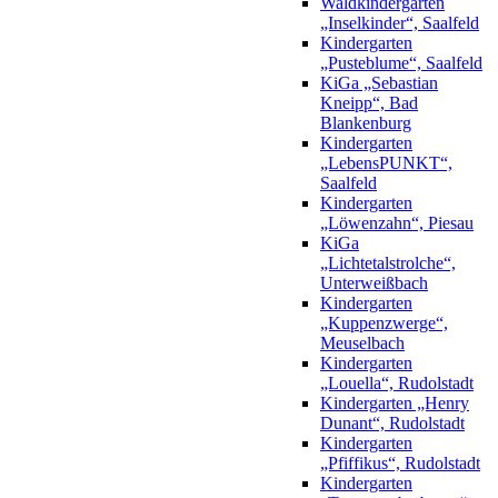
Waldkindergarten
„Inselkinder“, Saalfeld
Kindergarten
„Pusteblume“, Saalfeld
KiGa „Sebastian
Kneipp“, Bad
Blankenburg
Kindergarten
„LebensPUNKT“,
Saalfeld
Kindergarten
„Löwenzahn“, Piesau
KiGa
„Lichtetalstrolche“,
Unterweißbach
Kindergarten
„Kuppenzwerge“,
Meuselbach
Kindergarten
„Louella“, Rudolstadt
Kindergarten „Henry
Dunant“, Rudolstadt
Kindergarten
„Pfiffikus“, Rudolstadt
Kindergarten