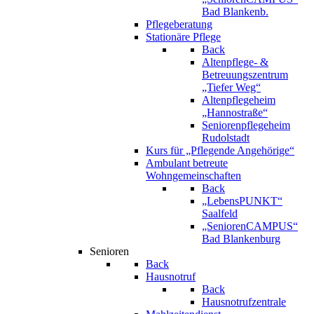
Bad Blankenb.
Pflegeberatung
Stationäre Pflege
Back
Altenpflege- &
Betreuungszentrum
„Tiefer Weg“
Altenpflegeheim
„Hannostraße“
Seniorenpflegeheim
Rudolstadt
Kurs für „Pflegende Angehörige“
Ambulant betreute
Wohngemeinschaften
Back
„LebensPUNKT“
Saalfeld
„SeniorenCAMPUS“
Bad Blankenburg
Senioren
Back
Hausnotruf
Back
Hausnotrufzentrale