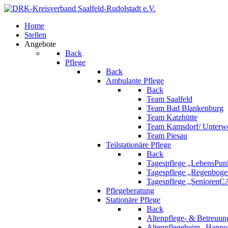
Home
Stellen
Angebote
Back
Pflege
Back
Ambulante Pflege
Back
Team Saalfeld
Team Bad Blankenburg
Team Katzhütte
Team Kamsdorf/ Unterwe
Team Piesau
Teilstationäre Pflege
Back
Tagespflege „LebensPunk
Tagespflege „Regenboge
Tagespflege „Senioren
Pflegeberatung
Stationäre Pflege
Back
Altenpflege- & Betreuun
Altenpflegeheim „Hanno