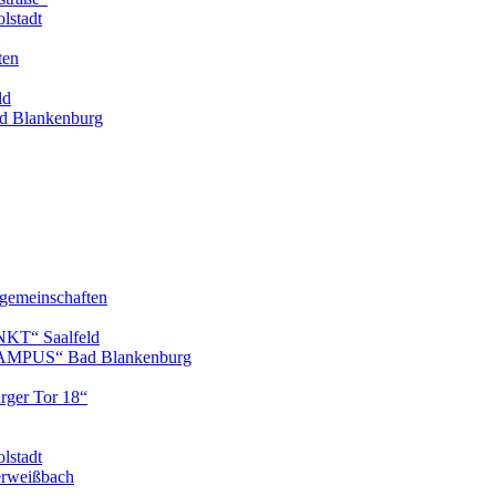
lstadt
ten
ld
 Blankenburg
gemeinschaften
KT“ Saalfeld
AMPUS“ Bad Blankenburg
ger Tor 18“
lstadt
erweißbach