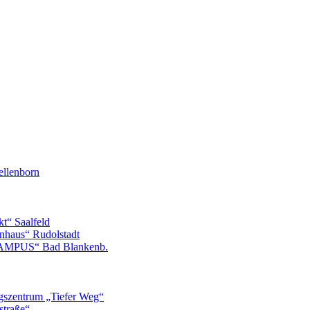
llenborn
t“ Saalfeld
nhaus“ Rudolstadt
CAMPUS“ Bad Blankenb.
gszentrum „Tiefer Weg“
straße“