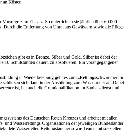
r an Küsten.
 Vorsorge zum Einsatz. So unterrichten sie jährlich über 60.000
: Durch die Entfernung von Unrat aus Gewässern sowie die Pflege
chen gibt es in Bronze, Silber und Gold. Silber ist dabei der
die 16 Schulstunden dauert, zu absolvieren. Ein vorangegangener
 Ausbildung in Wiederbelebung geht es zum „Rettungsschwimmer im
e schließen sich dann in der Ausbildung zum Wasserretter an. Dabei
rretter ist, hat auch die Grundqualifikation im Sanitätsdienst und
ungssystems des Deutschen Roten Kreuzes und arbeitet mit allen
s- und Wasserrettungs-Organisationen der jeweiligen Bundesländer
bildete Wasserretter, Rettungstaucher sowie Teams mit speziellen