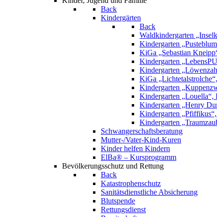
Kinder, Jugend und Familie
Back
Kindergärten
Back
Waldkindergarten „Inselk
Kindergarten „Pusteblume
KiGa „Sebastian Kneipp
Kindergarten „LebensPU
Kindergarten „Löwenzah
KiGa „Lichtetalstrolche
Kindergarten „Kuppenzw
Kindergarten „Louella“, 
Kindergarten „Henry Dun
Kindergarten „Pfiffikus“
Kindergarten „Traumzau
Schwangerschaftsberatung
Mutter-/Vater-Kind-Kuren
Kinder helfen Kindern
ElBa® – Kursprogramm
Bevölkerungsschutz und Rettung
Back
Katastrophenschutz
Sanitätsdienstliche Absicherung
Blutspende
Rettungsdienst