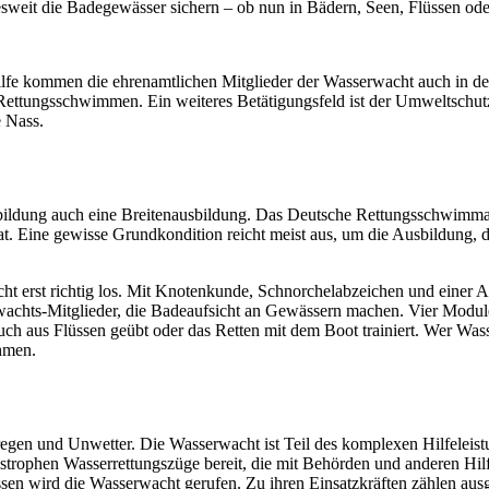
sweit die Badegewässer sichern – ob nun in Bädern, Seen, Flüssen ode
ilfe kommen die ehrenamtlichen Mitglieder der Wasserwacht auch in der
ttungsschwimmen. Ein weiteres Betätigungsfeld ist der Umweltschutz
 Nass.
ldung auch eine Breitenausbildung. Das Deutsche Rettungsschwimmabzei
at. Eine gewisse Grundkondition reicht meist aus, um die Ausbildung, 
t erst richtig los. Mit Knotenkunde, Schnorchelabzeichen und einer
erwachts-Mitglieder, die Badeaufsicht an Gewässern machen. Vier Modul
uch aus Flüssen geübt oder das Retten mit dem Boot trainiert. Wer Wasse
ehmen.
egen und Unwetter. Die Wasserwacht ist Teil des komplexen Hilfeleist
rophen Wasserrettungszüge bereit, die mit Behörden und anderen Hilf
n wird die Wasserwacht gerufen. Zu ihren Einsatzkräften zählen ausge