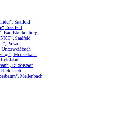
inder“, Saalfeld
“, Saalfeld
“, Bad Blankenburg
NKT“, Saalfeld
n“, Piesau
“, Unterweißbach
erge“, Meuselbach
Rudolstadt
ant“, Rudolstadt
, Rudolstadt
berbaum“, Mellenbach