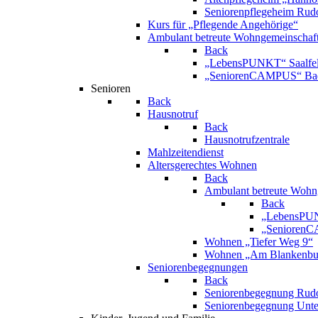
Seniorenpflegeheim Rudo
Kurs für „Pflegende Angehörige“
Ambulant betreute Wohngemeinschaf
Back
„LebensPUNKT“ Saalfe
„SeniorenCAMPUS“ Bad
Senioren
Back
Hausnotruf
Back
Hausnotrufzentrale
Mahlzeitendienst
Altersgerechtes Wohnen
Back
Ambulant betreute Wohn
Back
„LebensPUN
„SeniorenC
Wohnen „Tiefer Weg 9“
Wohnen „Am Blankenbur
Seniorenbegegnungen
Back
Seniorenbegegnung Rudo
Seniorenbegegnung Unt