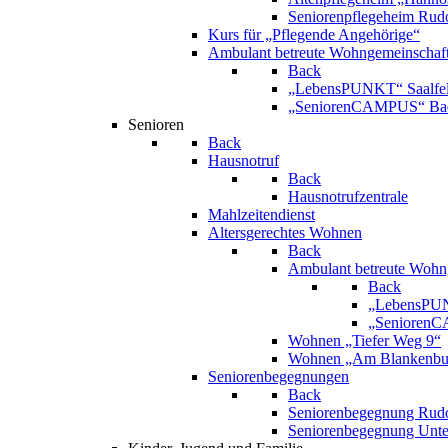
Seniorenpflegeheim Rudo
Kurs für „Pflegende Angehörige“
Ambulant betreute Wohngemeinschaf
Back
„LebensPUNKT“ Saalfe
„SeniorenCAMPUS“ Bad
Senioren
Back
Hausnotruf
Back
Hausnotrufzentrale
Mahlzeitendienst
Altersgerechtes Wohnen
Back
Ambulant betreute Wohn
Back
„LebensPUN
„SeniorenC
Wohnen „Tiefer Weg 9“
Wohnen „Am Blankenbur
Seniorenbegegnungen
Back
Seniorenbegegnung Rudo
Seniorenbegegnung Unt