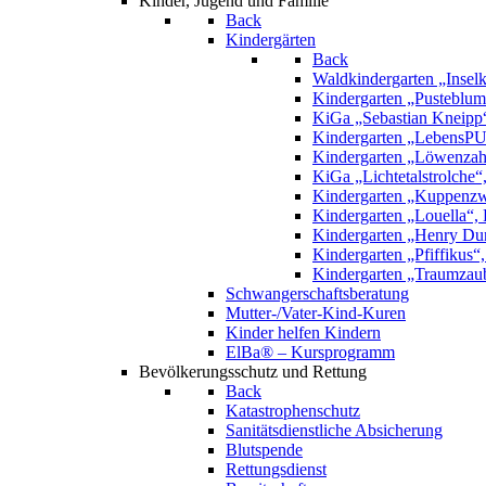
Kinder, Jugend und Familie
Back
Kindergärten
Back
Waldkindergarten „Inselk
Kindergarten „Pusteblume
KiGa „Sebastian Kneipp
Kindergarten „LebensPU
Kindergarten „Löwenzah
KiGa „Lichtetalstrolche
Kindergarten „Kuppenzw
Kindergarten „Louella“, 
Kindergarten „Henry Dun
Kindergarten „Pfiffikus“
Kindergarten „Traumzau
Schwangerschaftsberatung
Mutter-/Vater-Kind-Kuren
Kinder helfen Kindern
ElBa® – Kursprogramm
Bevölkerungsschutz und Rettung
Back
Katastrophenschutz
Sanitätsdienstliche Absicherung
Blutspende
Rettungsdienst