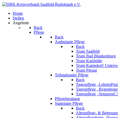
Home
Stellen
Angebote
Back
Pflege
Back
Ambulante Pflege
Back
Team Saalfeld
Team Bad Blankenburg
Team Katzhütte
Team Kamsdorf/ Unterwe
Team Piesau
Teilstationäre Pflege
Back
Tagespflege „LebensPunk
Tagespflege „Regenboge
Tagespflege „Senioren
Pflegeberatung
Stationäre Pflege
Back
Altenpflege- & Betreuun
Altenpflegeheim „Hanno