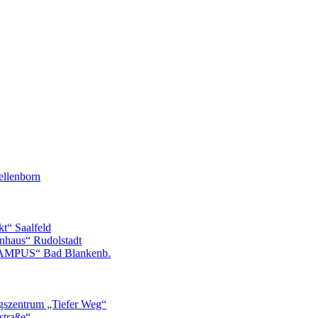
llenborn
t“ Saalfeld
nhaus“ Rudolstadt
CAMPUS“ Bad Blankenb.
gszentrum „Tiefer Weg“
straße“