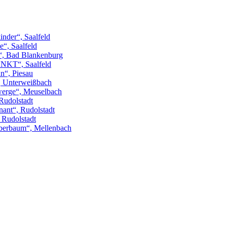
inder“, Saalfeld
“, Saalfeld
“, Bad Blankenburg
NKT“, Saalfeld
n“, Piesau
“, Unterweißbach
erge“, Meuselbach
Rudolstadt
ant“, Rudolstadt
, Rudolstadt
berbaum“, Mellenbach