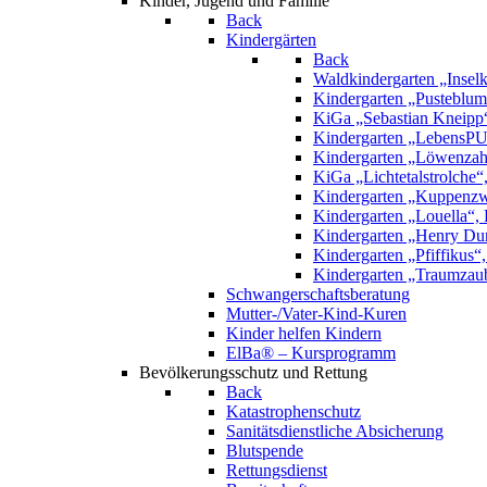
Kinder, Jugend und Familie
Back
Kindergärten
Back
Waldkindergarten „Inselk
Kindergarten „Pusteblume
KiGa „Sebastian Kneipp
Kindergarten „LebensPU
Kindergarten „Löwenzah
KiGa „Lichtetalstrolche
Kindergarten „Kuppenzw
Kindergarten „Louella“, 
Kindergarten „Henry Dun
Kindergarten „Pfiffikus“
Kindergarten „Traumzau
Schwangerschaftsberatung
Mutter-/Vater-Kind-Kuren
Kinder helfen Kindern
ElBa® – Kursprogramm
Bevölkerungsschutz und Rettung
Back
Katastrophenschutz
Sanitätsdienstliche Absicherung
Blutspende
Rettungsdienst