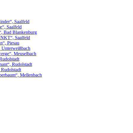
inder“, Saalfeld
“, Saalfeld
“, Bad Blankenburg
NKT“, Saalfeld
n“, Piesau
“, Unterweißbach
erge“, Meuselbach
Rudolstadt
ant“, Rudolstadt
, Rudolstadt
berbaum“, Mellenbach