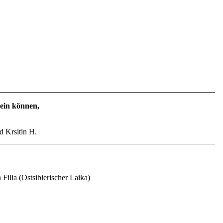
______________________________________________________
sein können,
d Krsitin H.
_____________________________________________________
Filia (Ostsibierischer Laika)