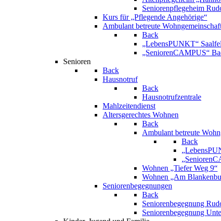
Seniorenpflegeheim Rudo
Kurs für „Pflegende Angehörige“
Ambulant betreute Wohngemeinschaf
Back
„LebensPUNKT“ Saalfe
„SeniorenCAMPUS“ Bad
Senioren
Back
Hausnotruf
Back
Hausnotrufzentrale
Mahlzeitendienst
Altersgerechtes Wohnen
Back
Ambulant betreute Wohn
Back
„LebensPUN
„SeniorenC
Wohnen „Tiefer Weg 9“
Wohnen „Am Blankenbur
Seniorenbegegnungen
Back
Seniorenbegegnung Rudo
Seniorenbegegnung Unt