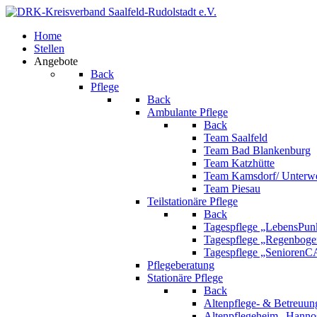
Home
Stellen
Angebote
Back
Pflege
Back
Ambulante Pflege
Back
Team Saalfeld
Team Bad Blankenburg
Team Katzhütte
Team Kamsdorf/ Unterwe
Team Piesau
Teilstationäre Pflege
Back
Tagespflege „LebensPunk
Tagespflege „Regenboge
Tagespflege „Senioren
Pflegeberatung
Stationäre Pflege
Back
Altenpflege- & Betreuun
Altenpflegeheim „Hanno