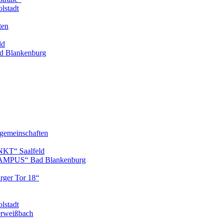
lstadt
ten
ld
 Blankenburg
gemeinschaften
KT“ Saalfeld
AMPUS“ Bad Blankenburg
ger Tor 18“
lstadt
erweißbach