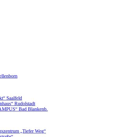
llenborn
t“ Saalfeld
nhaus“ Rudolstadt
CAMPUS“ Bad Blankenb.
gszentrum „Tiefer Weg“
straße“