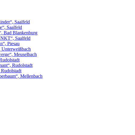
inder“, Saalfeld
“, Saalfeld
“, Bad Blankenburg
NKT“, Saalfeld
n“, Piesau
“, Unterweißbach
erge“, Meuselbach
Rudolstadt
ant“, Rudolstadt
, Rudolstadt
berbaum“, Mellenbach