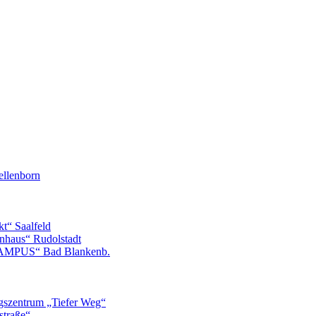
llenborn
t“ Saalfeld
nhaus“ Rudolstadt
CAMPUS“ Bad Blankenb.
gszentrum „Tiefer Weg“
straße“