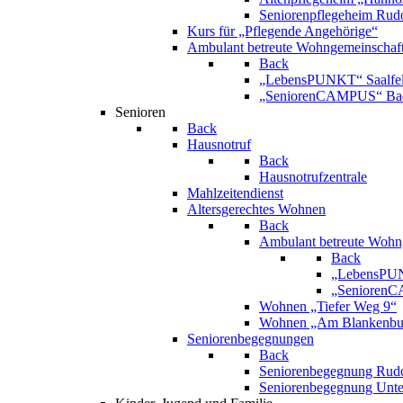
Seniorenpflegeheim Rudo
Kurs für „Pflegende Angehörige“
Ambulant betreute Wohngemeinschaf
Back
„LebensPUNKT“ Saalfe
„SeniorenCAMPUS“ Bad
Senioren
Back
Hausnotruf
Back
Hausnotrufzentrale
Mahlzeitendienst
Altersgerechtes Wohnen
Back
Ambulant betreute Wohn
Back
„LebensPUN
„SeniorenC
Wohnen „Tiefer Weg 9“
Wohnen „Am Blankenbur
Seniorenbegegnungen
Back
Seniorenbegegnung Rudo
Seniorenbegegnung Unt