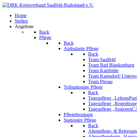
Home
Stellen
Angebote
Back
Pflege
Back
Ambulante Pflege
Back
Team Saalfeld
Team Bad Blankenburg
Team Katzhütte
Team Kamsdorf/ Unterwe
Team Piesau
Teilstationäre Pflege
Back
Tagespflege „LebensPunk
Tagespflege „Regenboge
Tagespflege „Senioren
Pflegeberatung
Stationäre Pflege
Back
Altenpflege- & Betreuun
Altenpflegeheim „Hanno