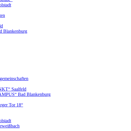
lstadt
ten
ld
 Blankenburg
gemeinschaften
KT“ Saalfeld
AMPUS“ Bad Blankenburg
ger Tor 18“
lstadt
erweißbach