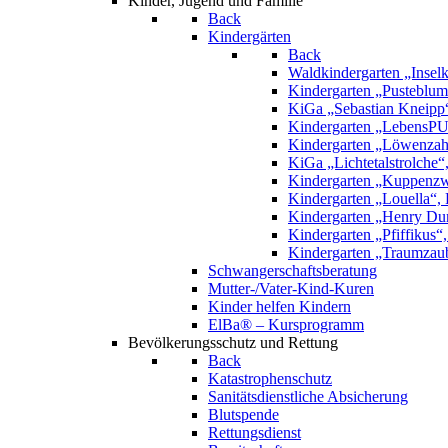
Kinder, Jugend und Familie
Back
Kindergärten
Back
Waldkindergarten „Inselk
Kindergarten „Pusteblume
KiGa „Sebastian Kneipp
Kindergarten „LebensPU
Kindergarten „Löwenzah
KiGa „Lichtetalstrolche
Kindergarten „Kuppenzw
Kindergarten „Louella“, 
Kindergarten „Henry Dun
Kindergarten „Pfiffikus“
Kindergarten „Traumzau
Schwangerschaftsberatung
Mutter-/Vater-Kind-Kuren
Kinder helfen Kindern
ElBa® – Kursprogramm
Bevölkerungsschutz und Rettung
Back
Katastrophenschutz
Sanitätsdienstliche Absicherung
Blutspende
Rettungsdienst