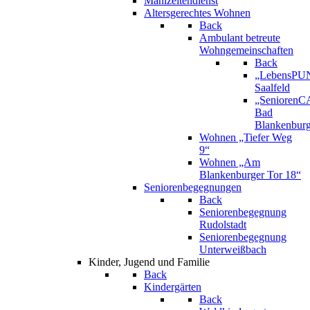
Mahlzeitendienst
Altersgerechtes Wohnen
Back
Ambulant betreute
Wohngemeinschaften
Back
„LebensPU
Saalfeld
„Senioren
Bad
Blankenbur
Wohnen „Tiefer Weg
9“
Wohnen „Am
Blankenburger Tor 18“
Seniorenbegegnungen
Back
Seniorenbegegnung
Rudolstadt
Seniorenbegegnung
Unterweißbach
Kinder, Jugend und Familie
Back
Kindergärten
Back