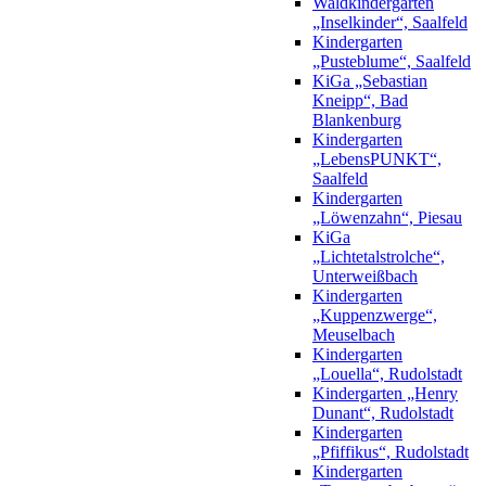
Waldkindergarten
„Inselkinder“, Saalfeld
Kindergarten
„Pusteblume“, Saalfeld
KiGa „Sebastian
Kneipp“, Bad
Blankenburg
Kindergarten
„LebensPUNKT“,
Saalfeld
Kindergarten
„Löwenzahn“, Piesau
KiGa
„Lichtetalstrolche“,
Unterweißbach
Kindergarten
„Kuppenzwerge“,
Meuselbach
Kindergarten
„Louella“, Rudolstadt
Kindergarten „Henry
Dunant“, Rudolstadt
Kindergarten
„Pfiffikus“, Rudolstadt
Kindergarten