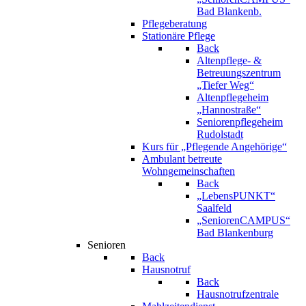
Bad Blankenb.
Pflegeberatung
Stationäre Pflege
Back
Altenpflege- &
Betreuungszentrum
„Tiefer Weg“
Altenpflegeheim
„Hannostraße“
Seniorenpflegeheim
Rudolstadt
Kurs für „Pflegende Angehörige“
Ambulant betreute
Wohngemeinschaften
Back
„LebensPUNKT“
Saalfeld
„SeniorenCAMPUS“
Bad Blankenburg
Senioren
Back
Hausnotruf
Back
Hausnotrufzentrale