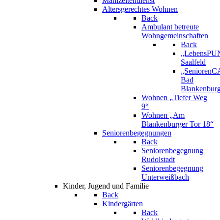
Mahlzeitendienst
Altersgerechtes Wohnen
Back
Ambulant betreute
Wohngemeinschaften
Back
„LebensPU
Saalfeld
„Senioren
Bad
Blankenbur
Wohnen „Tiefer Weg
9“
Wohnen „Am
Blankenburger Tor 18“
Seniorenbegegnungen
Back
Seniorenbegegnung
Rudolstadt
Seniorenbegegnung
Unterweißbach
Kinder, Jugend und Familie
Back
Kindergärten
Back