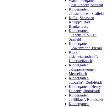
Waldkindergarten
„Inselkinder“, Saalfeld
Kindergarten
„Pusteblume“, Saalfeld
KiGa „Sebastian
Kneipp“, Bad
Blankenburg
Kindergarten
„LebensPUNKT“,
Saalfeld
Kindergarten
„Löwenzahn“, Piesau
KiGa
„Lichtetalstrolche“,
Unterweißbach
Kindergarten
„Kuppenzwerge“,
Meuselbach
Kindergarten
„Louella“, Rudolstadt
Kindergarten „Henry
Dunant“, Rudolstadt
Kindergarten
„Pfiffikus“, Rudolstadt
Kindergarten